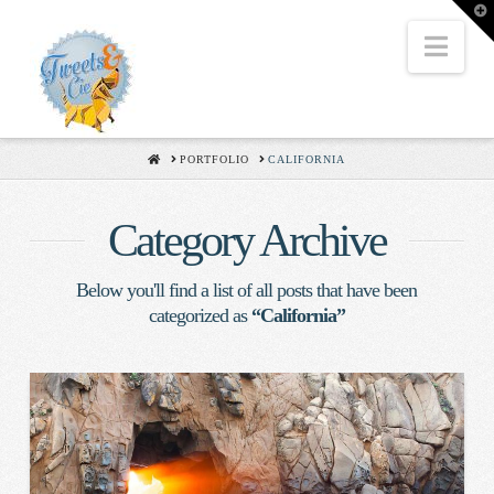
T
t
W
Nav
HOME
PORTFOLIO
CALIFORNIA
Category Archive
Below you'll find a list of all posts that have been
categorized as
“California”