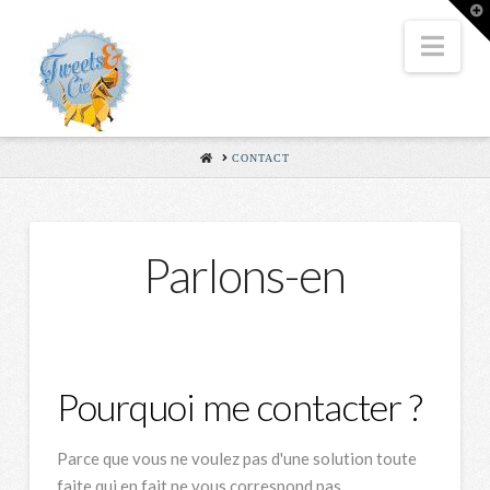
T
t
W
Nav
HOME
CONTACT
Parlons-en
Pourquoi me contacter ?
Parce que vous ne voulez pas d'une solution toute
faite qui en fait ne vous correspond pas.