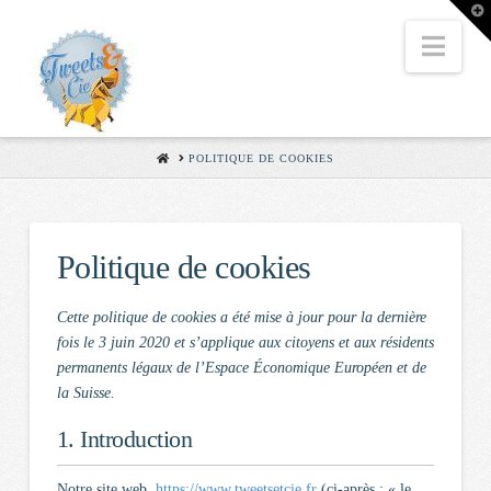
T
t
W
Nav
HOME
POLITIQUE DE COOKIES
Politique de cookies
Cette politique de cookies a été mise à jour pour la dernière
fois le 3 juin 2020 et s’applique aux citoyens et aux résidents
permanents légaux de l’Espace Économique Européen et de
la Suisse.
1. Introduction
Notre site web,
https://www.tweetsetcie.fr
(ci-après : « le