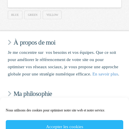
BLUE
GREEN
YELLOW
À propos de moi
Je me concentre sur vos besoins et vos équipes. Que ce soit
pour améliorer le référencement de votre site ou pour
optimiser vos réseaux sociaux, je vous propose une approche
globale pour une stratégie numérique efficace.
En savoir plus
.
Ma philosophie
Ce sont vos besoins et vos attentes qui m’inspirent et me
Nous utilisons des cookies pour optimiser notre site web et notre service.
poussent à trouver les solutions qui ne correspondront qu’à
vous.
Accepter les cookies